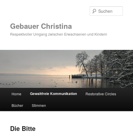
Zum
Inhalt
Such
wechseln
Gebauer Christina
Respektvoller Umgang zwischen Erwachsenen und Kindern
Hauptmenü
Gewaltfreie Kommunikation
Home
Restorative Circles
Bücher
Stimmen
Die Bitte