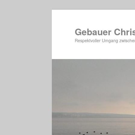
Zum
Inhalt
wechseln
Gebauer Chris
Respektvoller Umgang zwische