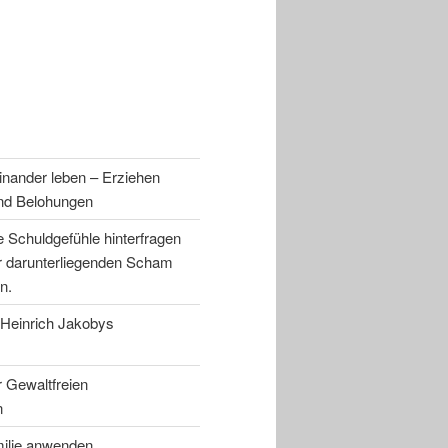
einander leben – Erziehen
und Belohungen
 Schuldgefühle hinterfragen
r darunterliegenden Scham
n.
 Heinrich Jakobys
 Gewaltfreien
n
milie anwenden