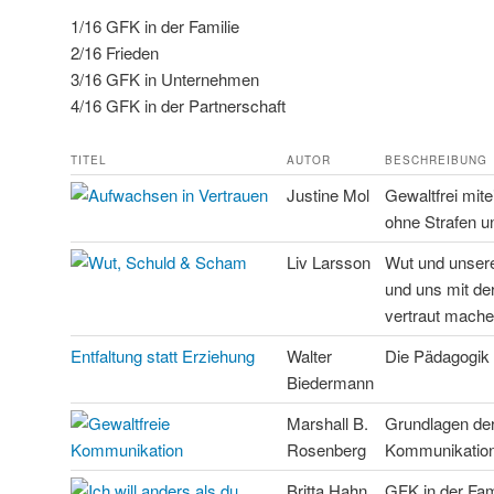
1/16 GFK in der Familie
2/16 Frieden
3/16 GFK in Unternehmen
4/16 GFK in der Partnerschaft
TITEL
AUTOR
BESCHREIBUNG
Justine Mol
Gewaltfrei mit
ohne Strafen 
Liv Larsson
Wut und unsere
und uns mit de
vertraut mache
Entfaltung statt Erziehung
Walter
Die Pädagogik
Biedermann
Marshall B.
Grundlagen der
Rosenberg
Kommunikatio
Britta Hahn
GFK in der Fa