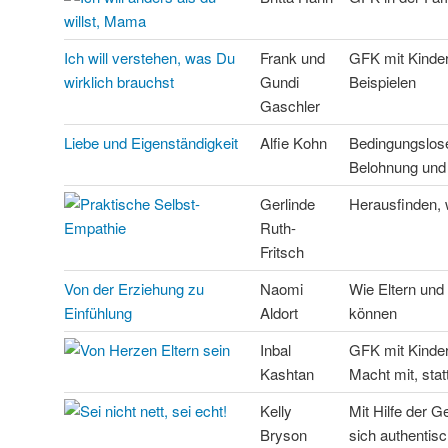
Ich will verstehen, was Du
Frank und
GFK mit Kinder
wirklich brauchst
Gundi
Beispielen
Gaschler
Liebe und Eigenständigkeit
Alfie Kohn
Bedingungslose
Belohnung und
Gerlinde
Herausfinden, 
Ruth-
Fritsch
Von der Erziehung zu
Naomi
Wie Eltern un
Einfühlung
Aldort
können
Inbal
GFK mit Kinder
Kashtan
Macht mit, sta
Kelly
Mit Hilfe der 
Bryson
sich authentisc