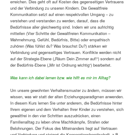
erreichen. Dies geht oft auf Kosten des gegenseitigen Vertrauens
und der Verbindung zu unseren Kindern. Die Gewaltfreie
Kommunikation setzt auf einen respektvollen Umgang – zu
verstehen und verstanden zu werden, darauf, dass die
Bedürfnisse aller gleichwertig sind. Indem wir uns aufrichtig
mitteilen (Vier Schritte der Gewaltfreien Kommunikation –
Wahrnehmung, Gefühl, Bedürfnis, Bitte) oder empathisch
zuhören (Was fühlst du? Was brauchst Du?) stärken wir
Verbindung und gegenseitiges Vertrauen. Konflikte werden nicht
auf der Strategie-Ebene („Räum Dein Zimmer auf!“) sondern auf
der Bedürfnis-Ebene („Mir ist Ordnung wichtig“) bearbeitet.
Was kann ich dabei lernen bzw. wie hilft es mir im Alltag?
Um unsere gewohnten Verhaltensmuster zu ändern, müssen wir
wissen, was wir statt der alten Erziehungsparadigmen anwenden.
In diesem Kurs lernen Sie unter anderem, die Bedürfnisse hinter
Ihrem eigenen und dem Verhalten Ihrer Kinder zu verstehen, sich
gewaltfrei in den vier Schritten auszudrücken, einen
Familienalltag zu leben ohne Machtkämpfe, Strafen oder
Belohnungen. Der Fokus des Miteinanders liegt auf Vertrauen
und Verbindung und steigert die Kooperationsbereitschaft. z.B.